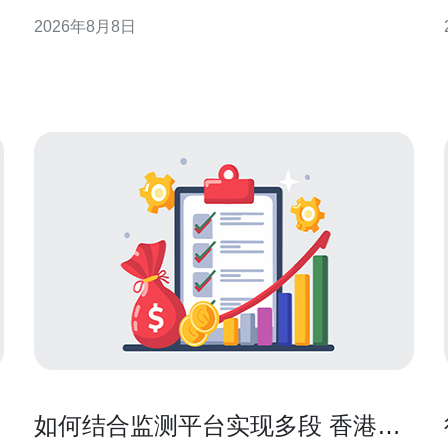
特性提供可实施的最佳实践与优化要点，旨在帮助站
2026年8月8日
长与运维团队在兼顾SEO与合规的前提下提升用户体
验和系统稳定性。 香港站群分c与CDN结合的背景与
意义 随着跨境流量与本地用户访问需求增加，香港作
为亚太
如何结合监测平台实现多段 香港站