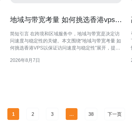
地域与带宽考量 如何挑选香港vps以
保证访问速度与稳定性
简短引言 在跨境和区域服务中，地域与带宽是决定访
问速度与稳定性的关键。本文围绕“地域与带宽考量 如
何挑选香港VPS以保证访问速度与稳定性”展开，提供
可执行的技术与运营判断要点，便于SEO与GEO场景
2026年8月7日
下的落地决策。 理解香港VPS的地域优势 香港作为亚
太网络枢
1
2
3
…
38
下一页