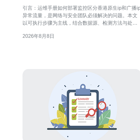
生ip和广播ip异常流量
引言：运维手册如何部署监控区分香港原生ip和广播i
异常流量，是网络与安全团队必须解决的问题。本文
以可执行步骤为主线，结合数据源、检测方法与处置
流程，帮助建立稳定的监控体系与告警链路，从而提
2026年8月8日
高定位速度与响应准确性，兼顾运营与合规需求。 监
控目标与术语定义 在运维手册如何部署监控区分香港
原生ip和广播ip异常流量前，需明确术语