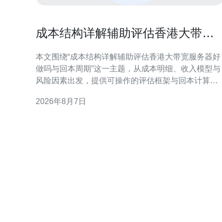
成本结构详解辅助评估香港大带宽
服务器好做吗与回本周期
本文围绕“成本结构详解辅助评估香港大带宽服务器好
做吗与回本周期”这一主题，从成本明细、收入模型与
风险因素出发，提供可操作的评估框架与回本计算方
法，帮助决策者在不依赖具体价格的前提下形成判
2026年8月7日
断。 成本构成：区分固定成本与可变成本 评估香港大
带宽服务器是否好做，首先要明确固定成本与可变成
本。固定成本通常包括机柜租赁、基础带宽接口及长
期合同支出；