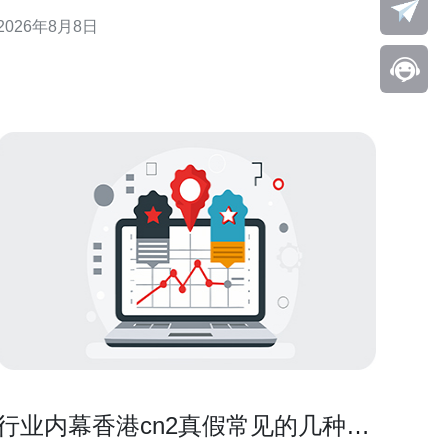
价的前提下，评估香港托管的性价比与适用场景。 对
2026年8月8日
比国内外价格的必要性 对比国内外价格并非单看月费
或机柜价，而是要把带宽、跨境链路、电力、运维与
退役费用等放在同一口径下比较。不同地区的计费口
径和增值服
行业内幕香港cn2真假常见的几种伪