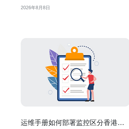
业规避风险并明确操作步骤。 背景与适用情形 企业内
2026年8月8日
部将阿里云香港服务器移交常见于业务重组、成本中
心划分或海外业务独立化。不同情形决定合规侧重
点，例如若涉及跨境数据或对外合同关系，则需额外
审查法律和监管要求
运维手册如何部署监控区分香港原