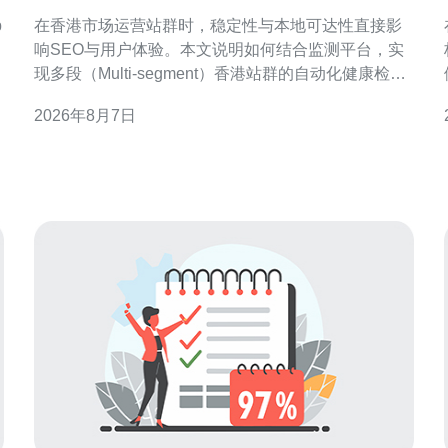
群的自动化健康检查
p
在香港市场运营站群时，稳定性与本地可达性直接影
响SEO与用户体验。本文说明如何结合监测平台，实
现多段（Multi-segment）香港站群的自动化健康检
查，确保页面可用性、响应性能与地理相关性，同时
2026年8月7日
支持持续优化与快速恢复。 为什么需要针对香港站群
做自动化健康检查 香港作为区域枢纽，访问路径包含
本地 ISP、国际中转和 CDN 节点等多段链路