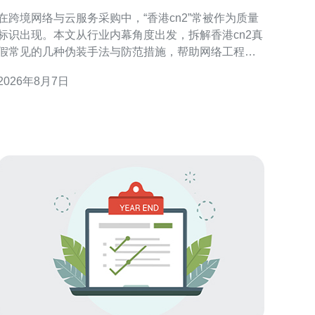
装手法与防范措施
在跨境网络与云服务采购中，“香港cn2”常被作为质量
标识出现。本文从行业内幕角度出发，拆解香港cn2真
假常见的几种伪装手法与防范措施，帮助网络工程师
与采购方识别风险并采取可操作的核验流程。 什么是
2026年8月7日
香港CN2及真假争议的核心要点 CN2通常指中国电信
的优质传输网络，而“香港CN2”多用于描述到香港的优
化路由。真假争议集中在路由路径、回程质量