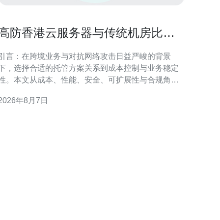
高防香港云服务器与传统机房比较
的成本与性能评估报告
引言：在跨境业务与对抗网络攻击日益严峻的背景
下，选择合适的托管方案关系到成本控制与业务稳定
性。本文从成本、性能、安全、可扩展性与合规角
度，专业评估高防香港云服务器与传统机房的优劣，
2026年8月7日
帮助企业做出数据驱动的决策。 高防香港云服务器概
述 高防香港云服务器是指在香港节点提供增强抗
DDoS、防火墙与流量清洗能力的云主机服务。其优势
在于按需弹性、集中化