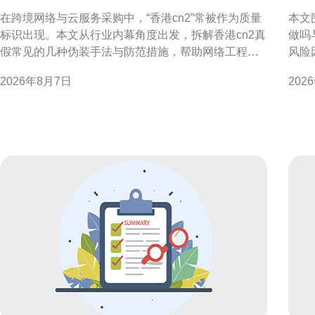
装手法与防范措施
服
在跨境网络与云服务采购中，“香港cn2”常被作为质量
本文
标识出现。本文从行业内幕角度出发，拆解香港cn2真
做吗
假常见的几种伪装手法与防范措施，帮助网络工程师
风险
与采购方识别风险并采取可操作的核验流程。 什么是
法，
2026年8月7日
202
香港CN2及真假争议的核心要点 CN2通常指中国电信
断。 成本构成：区分固定成本与可变成本 评估香港大
的优质传输网络，而“香港CN2”多用于描述到香港的优
带宽
化路由。真假争议集中在路由路径、回程质量
本。
期合