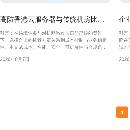
高防香港云服务器与传统机房比较
企
的成本与性能评估报告
务
引言：在跨境业务与对抗网络攻击日益严峻的背景
引言
下，选择合适的托管方案关系到成本控制与业务稳定
IP
性。本文从成本、性能、安全、可扩展性与合规角
试方
度，专业评估高防香港云服务器与传统机房的优劣，
提供
2026年8月7日
202
帮助企业做出数据驱动的决策。 高防香港云服务器概
与合规性。 项目背景与
述 高防香港云服务器是指在香港节点提供增强抗
过阿
DDoS、防火墙与流量清洗能力的云主机服务。其优势
与服
在于按需弹性、集中化
支撑
1