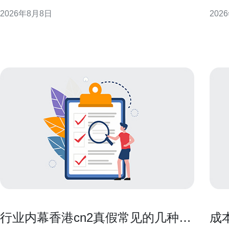
价的前提下，评估香港托管的性价比与适用场景。 对
流程
2026年8月8日
202
比国内外价格的必要性 对比国内外价格并非单看月费
高定
或机柜价，而是要把带宽、跨境链路、电力、运维与
控目标与术语
退役费用等放在同一口径下比较。不同地区的计费口
原生
径和增值服
行业内幕香港cn2真假常见的几种伪
成