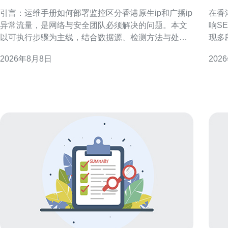
生ip和广播ip异常流量
群
引言：运维手册如何部署监控区分香港原生ip和广播ip
在香
异常流量，是网络与安全团队必须解决的问题。本文
响S
以可执行步骤为主线，结合数据源、检测方法与处置
现多段
流程，帮助建立稳定的监控体系与告警链路，从而提
查，
2026年8月8日
202
高定位速度与响应准确性，兼顾运营与合规需求。 监
支持持续
控目标与术语定义 在运维手册如何部署监控区分香港
做自
原生ip和广播ip异常流量前，需明确术语
本地