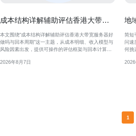
成本结构详解辅助评估香港大带宽
地
服务器好做吗与回本周期
保
本文围绕“成本结构详解辅助评估香港大带宽服务器好
简短引言 在跨境和区域服务
做吗与回本周期”这一主题，从成本明细、收入模型与
问速
风险因素出发，提供可操作的评估框架与回本计算方
何挑
法，帮助决策者在不依赖具体价格的前提下形成判
可执
2026年8月7日
202
断。 成本构成：区分固定成本与可变成本 评估香港大
下的落地决策。 
带宽服务器是否好做，首先要明确固定成本与可变成
太网
本。固定成本通常包括机柜租赁、基础带宽接口及长
期合同支出；
1