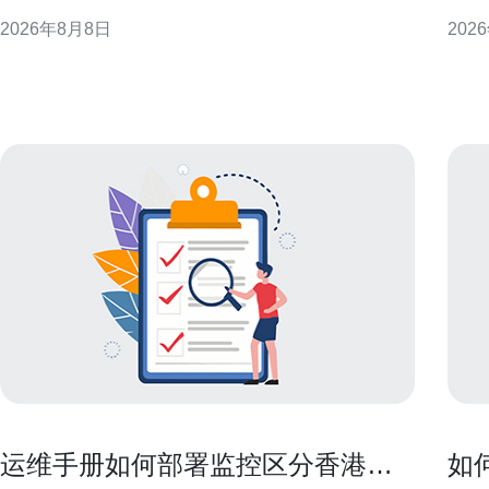
业规避风险并明确操作步骤。 背景与适用情形 企业内
特性
2026年8月8日
202
部将阿里云香港服务器移交常见于业务重组、成本中
长与
心划分或海外业务独立化。不同情形决定合规侧重
验和系统稳定性
点，例如若涉及跨境数据或对外合同关系，则需额外
意义
审查法律和监管要求
为亚
运维手册如何部署监控区分香港原
如