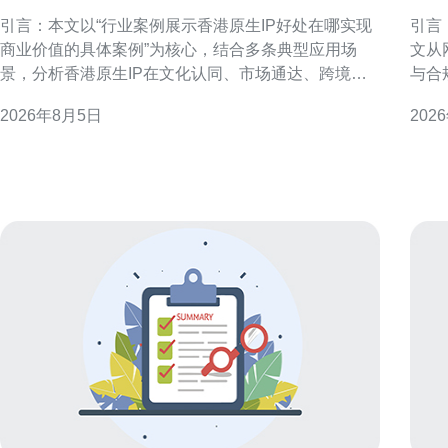
现商业价值的具体案例
公
引言：本文以“行业案例展示香港原生IP好处在哪实现
引言
商业价值的具体案例”为核心，结合多条典型应用场
文从
景，分析香港原生IP在文化认同、市场通达、跨境变
与合
现等方面的商业价值与落地策略，面向企业和投资者
用于在
2026年8月5日
202
提供可操作性的参考。 香港原生IP定义与优势概述 香
义 
港原生IP通常指在香港本地孕育、以香港文化或语境
先做
为核心的原创内容与形象。其优势在于本地文化亲和
迟、
力强、国
易、