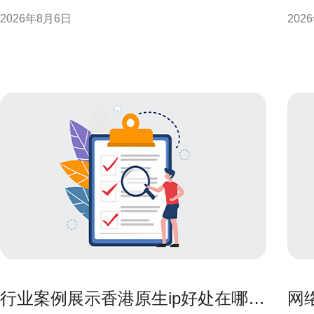
维角度提出具体评估步骤，帮助企业与个人在香港市
性、
2026年8月6日
202
场做出理性选择。 香港大带宽市场概况 香港作为亚太
的可
枢纽，网络需求大且类型多样。选择大带宽涉及物理
证低延
链路、数据
先级
行业案例展示香港原生ip好处在哪实
网