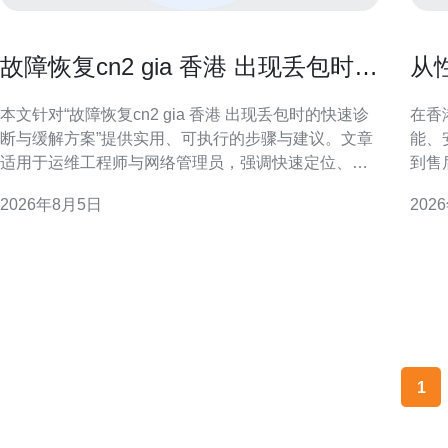
故障恢复cn2 gia 香港 出现丢包时的
从
快速诊断与缓解方案
选
本文针对“故障恢复cn2 gia 香港 出现丢包时的快速诊
在香
断与缓解方案”提供实用、可执行的步骤与建议。文章
能、
适用于运维工程师与网络管理员，强调快速定位、临
到售
时缓解与长期优化的结合，帮助在香港区域的CN2
主线
2026年8月5日
202
GIA专线或云接入出现丢包时尽快恢复业务可用性。
本地
了解CN2 GIA与香港网络特性 CN2 GIA为高质量骨干
险。 理解香港服务器托管的优势与适用场景 香港作为
线路，通常具备低延迟和稳定的全程
亚太
1