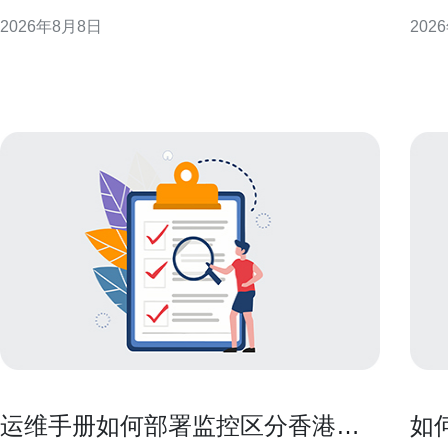
业规避风险并明确操作步骤。 背景与适用情形 企业内
特性
2026年8月8日
202
部将阿里云香港服务器移交常见于业务重组、成本中
长与
心划分或海外业务独立化。不同情形决定合规侧重
验和系统稳定性
点，例如若涉及跨境数据或对外合同关系，则需额外
意义
审查法律和监管要求
为亚
运维手册如何部署监控区分香港原
如