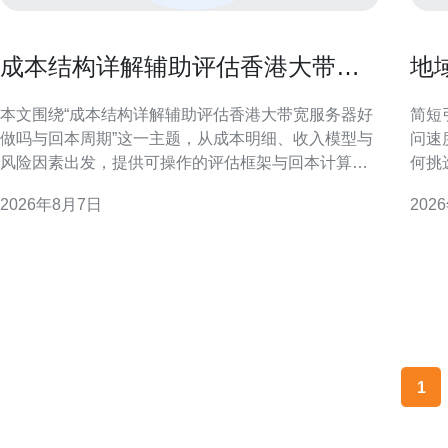
成本结构详解辅助评估香港大带宽
地
服务器好做吗与回本周期
保
本文围绕“成本结构详解辅助评估香港大带宽服务器好
简短引言 在跨境和区域服务
做吗与回本周期”这一主题，从成本明细、收入模型与
问速
风险因素出发，提供可操作的评估框架与回本计算方
何挑
法，帮助决策者在不依赖具体价格的前提下形成判
可执
2026年8月7日
202
断。 成本构成：区分固定成本与可变成本 评估香港大
下的落地决策。 
带宽服务器是否好做，首先要明确固定成本与可变成
太网
本。固定成本通常包括机柜租赁、基础带宽接口及长
期合同支出；
1