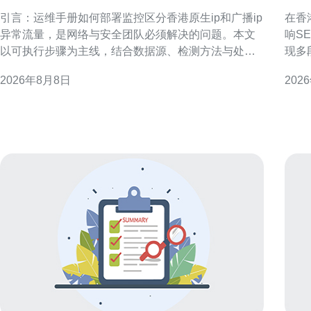
生ip和广播ip异常流量
群
引言：运维手册如何部署监控区分香港原生ip和广播ip
在香
异常流量，是网络与安全团队必须解决的问题。本文
响S
以可执行步骤为主线，结合数据源、检测方法与处置
现多段
流程，帮助建立稳定的监控体系与告警链路，从而提
查，
2026年8月8日
202
高定位速度与响应准确性，兼顾运营与合规需求。 监
支持持续
控目标与术语定义 在运维手册如何部署监控区分香港
做自
原生ip和广播ip异常流量前，需明确术语
本地