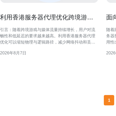
利用香港服务器代理优化跨境游戏
面
与媒体的延迟与丢包率
港
引言：随着跨境游戏与媒体流量持续增长，用户对流
随着
畅性和低延迟的要求越来越高。利用香港服务器代理
务器
优化可以缩短物理与逻辑路径，减少网络抖动和丢
用性
包，显著提升跨境访问体验与媒体播放稳定性。 为什
方案
2026年8月7日
202
么选择香港服务器代理进行跨境优化 香港地理位置接
与合
近中国内地与东南亚，并具备成熟的国际骨干网络和
理决策。 为什么选择香港服
多运营商互联。部署香港服务器代理可降低跃点数、
势
减少海底光
1