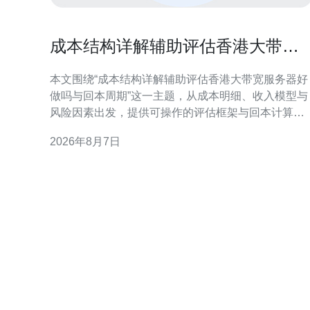
成本结构详解辅助评估香港大带宽
服务器好做吗与回本周期
本文围绕“成本结构详解辅助评估香港大带宽服务器好
做吗与回本周期”这一主题，从成本明细、收入模型与
风险因素出发，提供可操作的评估框架与回本计算方
法，帮助决策者在不依赖具体价格的前提下形成判
2026年8月7日
断。 成本构成：区分固定成本与可变成本 评估香港大
带宽服务器是否好做，首先要明确固定成本与可变成
本。固定成本通常包括机柜租赁、基础带宽接口及长
期合同支出；