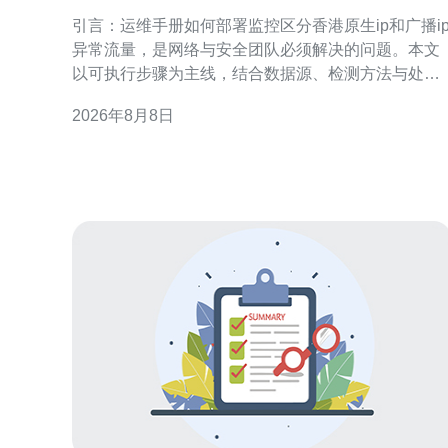
生ip和广播ip异常流量
引言：运维手册如何部署监控区分香港原生ip和广播i
异常流量，是网络与安全团队必须解决的问题。本文
以可执行步骤为主线，结合数据源、检测方法与处置
流程，帮助建立稳定的监控体系与告警链路，从而提
2026年8月8日
高定位速度与响应准确性，兼顾运营与合规需求。 监
控目标与术语定义 在运维手册如何部署监控区分香港
原生ip和广播ip异常流量前，需明确术语