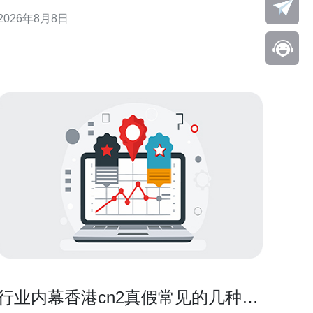
价的前提下，评估香港托管的性价比与适用场景。 对
2026年8月8日
比国内外价格的必要性 对比国内外价格并非单看月费
或机柜价，而是要把带宽、跨境链路、电力、运维与
退役费用等放在同一口径下比较。不同地区的计费口
径和增值服
行业内幕香港cn2真假常见的几种伪