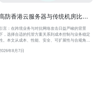
高防香港云服务器与传统机房比较
的成本与性能评估报告
引言：在跨境业务与对抗网络攻击日益严峻的背景
下，选择合适的托管方案关系到成本控制与业务稳定
性。本文从成本、性能、安全、可扩展性与合规角
度，专业评估高防香港云服务器与传统机房的优劣，
2026年8月7日
帮助企业做出数据驱动的决策。 高防香港云服务器概
述 高防香港云服务器是指在香港节点提供增强抗
DDoS、防火墙与流量清洗能力的云主机服务。其优势
在于按需弹性、集中化