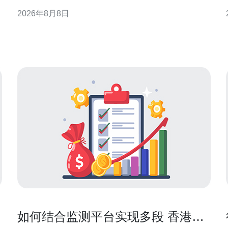
特性提供可实施的最佳实践与优化要点，旨在帮助站
2026年8月8日
长与运维团队在兼顾SEO与合规的前提下提升用户体
验和系统稳定性。 香港站群分c与CDN结合的背景与
意义 随着跨境流量与本地用户访问需求增加，香港作
为亚太
如何结合监测平台实现多段 香港站