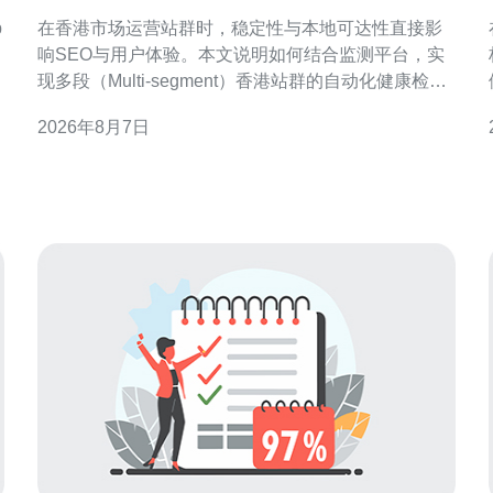
群的自动化健康检查
p
在香港市场运营站群时，稳定性与本地可达性直接影
响SEO与用户体验。本文说明如何结合监测平台，实
现多段（Multi-segment）香港站群的自动化健康检
查，确保页面可用性、响应性能与地理相关性，同时
2026年8月7日
支持持续优化与快速恢复。 为什么需要针对香港站群
做自动化健康检查 香港作为区域枢纽，访问路径包含
本地 ISP、国际中转和 CDN 节点等多段链路