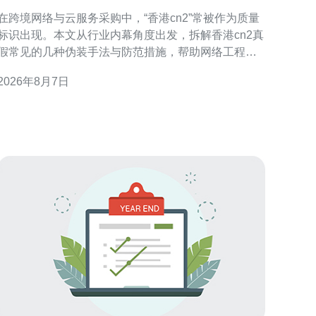
装手法与防范措施
在跨境网络与云服务采购中，“香港cn2”常被作为质量
标识出现。本文从行业内幕角度出发，拆解香港cn2真
假常见的几种伪装手法与防范措施，帮助网络工程师
与采购方识别风险并采取可操作的核验流程。 什么是
2026年8月7日
香港CN2及真假争议的核心要点 CN2通常指中国电信
的优质传输网络，而“香港CN2”多用于描述到香港的优
化路由。真假争议集中在路由路径、回程质量