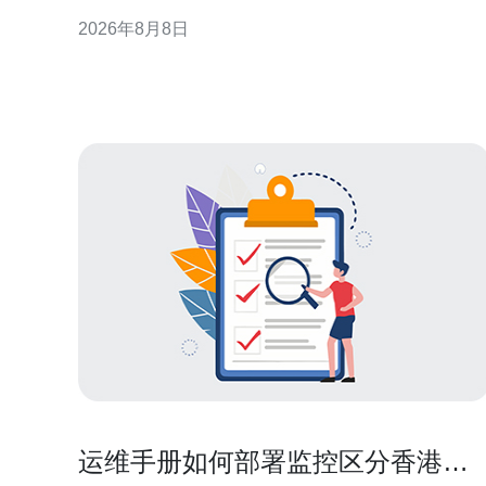
业规避风险并明确操作步骤。 背景与适用情形 企业内
2026年8月8日
部将阿里云香港服务器移交常见于业务重组、成本中
心划分或海外业务独立化。不同情形决定合规侧重
点，例如若涉及跨境数据或对外合同关系，则需额外
审查法律和监管要求
运维手册如何部署监控区分香港原