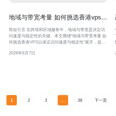
地域与带宽考量 如何挑选香港vps以
保证访问速度与稳定性
简短引言 在跨境和区域服务中，地域与带宽是决定访
问速度与稳定性的关键。本文围绕“地域与带宽考量 如
何挑选香港VPS以保证访问速度与稳定性”展开，提供
可执行的技术与运营判断要点，便于SEO与GEO场景
2026年8月7日
下的落地决策。 理解香港VPS的地域优势 香港作为亚
太网络枢
1
2
3
…
38
下一页