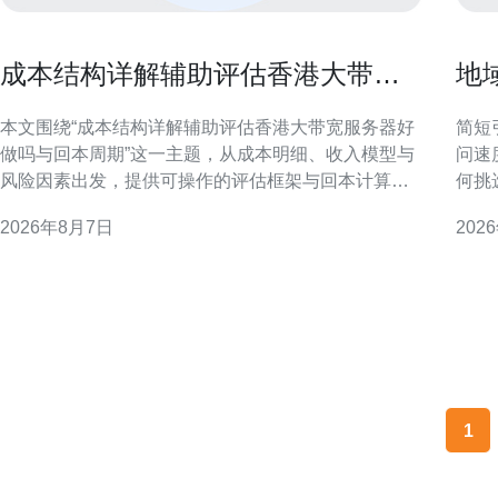
成本结构详解辅助评估香港大带宽
地
服务器好做吗与回本周期
保
本文围绕“成本结构详解辅助评估香港大带宽服务器好
简短引言 在跨境和区域服务
做吗与回本周期”这一主题，从成本明细、收入模型与
问速
风险因素出发，提供可操作的评估框架与回本计算方
何挑
法，帮助决策者在不依赖具体价格的前提下形成判
可执
2026年8月7日
202
断。 成本构成：区分固定成本与可变成本 评估香港大
下的落地决策。 
带宽服务器是否好做，首先要明确固定成本与可变成
太网
本。固定成本通常包括机柜租赁、基础带宽接口及长
期合同支出；
1