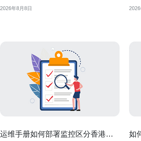
业规避风险并明确操作步骤。 背景与适用情形 企业内
特性
2026年8月8日
202
部将阿里云香港服务器移交常见于业务重组、成本中
长与
心划分或海外业务独立化。不同情形决定合规侧重
验和系统稳定性
点，例如若涉及跨境数据或对外合同关系，则需额外
意义
审查法律和监管要求
为亚
运维手册如何部署监控区分香港原
如